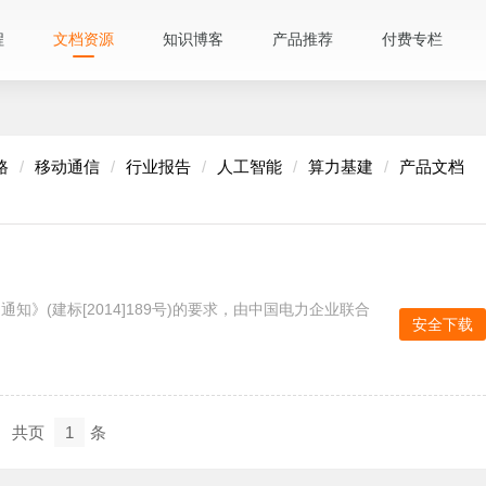
程
文档资源
知识博客
产品推荐
付费专栏
路
移动通信
行业报告
人工智能
算力基建
产品文档
》(建标[2014]189号)的要求，由中国电力企业联合
安全下载
共
页
1
条