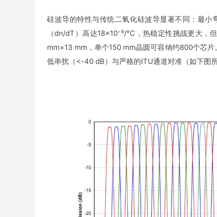
硅波导的特性与传统二氧化硅波导显著不同：最小弯曲半
（dn/dT）高达18×10⁻⁵/℃，热稳定性挑战更
mm×13 mm，单个150 mm晶圆可容纳约800
低串扰（<-40 dB）与严格的ITU通道对准（如下图