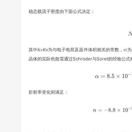
稳态载流子密度由下面公式决定：
其中
Kv为与电子电荷及器件体积相关的常数，
为
K
v
τ
τ
晶体的实际色散需通过Schroder与Soret的经验
折射率变化则满足：