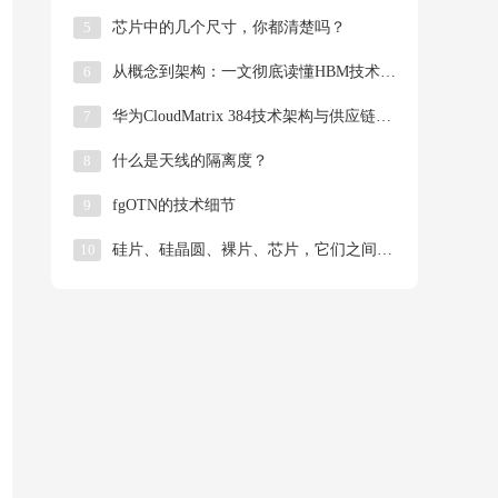
5
芯片中的几个尺寸，你都清楚吗？
6
从概念到架构：一文彻底读懂HBM技术本质
7
华为CloudMatrix 384技术架构与供应链解析
8
什么是天线的隔离度？
9
fgOTN的技术细节
10
硅片、硅晶圆、裸片、芯片，它们之间到底是什么关系？