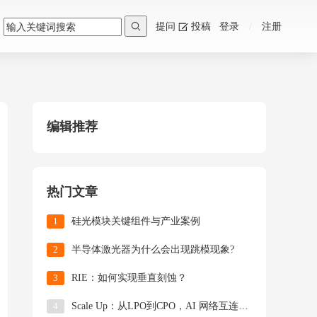

提问
投稿
登录
/
注册
编辑推荐
热门文章
1
硅光模块关键组件与产业案例
2
半导体激光器为什么会出现跳模现象?
3
RIE：如何实现垂直刻蚀？
4
Scale Up：从LPO到CPO，AI 网络互连发生了什么？